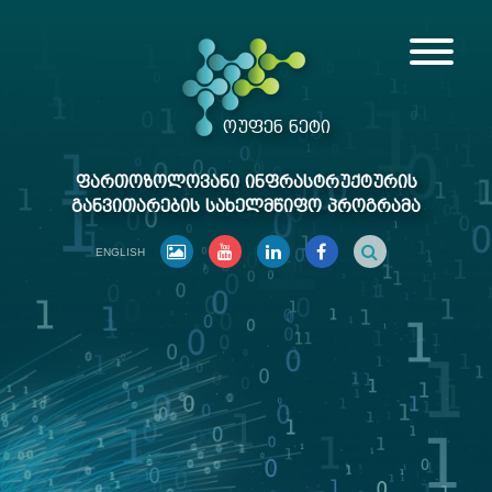
ᲝᲣᲤᲔᲜ ᲜᲔᲢᲘ
ᲤᲐᲠᲗᲝᲖᲝᲚᲝᲕᲐᲜᲘ ᲘᲜᲤᲠᲐᲡᲢᲠᲣᲥᲢᲣᲠᲘᲡ
ᲒᲐᲜᲕᲘᲗᲐᲠᲔᲑᲘᲡ ᲡᲐᲮᲔᲚᲛᲬᲘᲤᲝ ᲞᲠᲝᲒᲠᲐᲛᲐ
ENGLISH